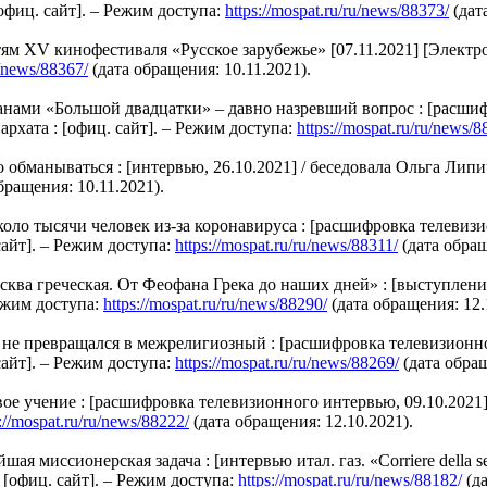
фиц. сайт]. – Режим доступа:
https://mospat.ru/ru/news/88373/
(дат
м ХV кинофестиваля «Русское зарубежье» [07.11.2021] [Электр
u/news/88367/
(дата обращения: 10.11.2021).
нами «Большой двадцатки» – давно назревший вопрос : [расшиф
рхата : [офиц. сайт]. – Режим доступа:
https://mospat.ru/ru/news/8
манываться : [интервью, 26.10.2021] / беседовала Ольга Липич
бращения: 10.11.2021).
о тысячи человек из-за коронавируса : [расшифровка телевизио
айт]. – Режим доступа:
https://mospat.ru/ru/news/88311/
(дата обращ
ва греческая. От Феофана Грека до наших дней» : [выступление
ежим доступа:
https://mospat.ru/ru/news/88290/
(дата обращения: 12.
 превращался в межрелигиозный : [расшифровка телевизионного
айт]. – Режим доступа:
https://mospat.ru/ru/news/88269/
(дата обращ
ое учение : [расшифровка телевизионного интервью, 09.10.2021]
s://mospat.ru/ru/news/88222/
(дата обращения: 12.10.2021).
миссионерская задача : [интервью итал. газ. «Corriere della se
[офиц. сайт]. – Режим доступа:
https://mospat.ru/ru/news/88182/
(да