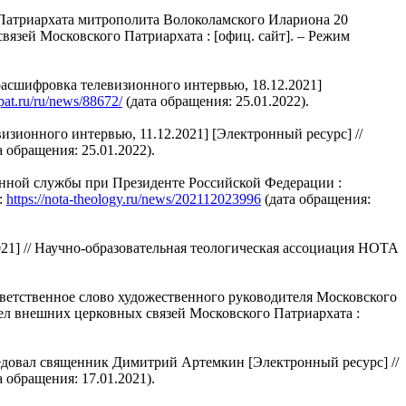
Патриархата митрополита Волоколамского Илариона 20
вязей Московского Патриархата : [офиц. сайт]. – Режим
[расшифровка телевизионного интервью, 18.12.2021]
pat.ru/ru/news/88672/
(дата обращения: 25.01.2022).
ионного интервью, 11.12.2021] [Электронный ресурс] //
а обращения: 25.01.2022).
енной службы при Президенте Российской Федерации :
:
https://nota-theology.ru/news/202112023996
(дата обращения:
1] // Научно-образовательная теологическая ассоциация НОТА
ветственное слово художественного руководителя Московского
ел внешних церковных связей Московского Патриархата :
седовал священник Димитрий Артемкин [Электронный ресурс] //
а обращения: 17.01.2021).