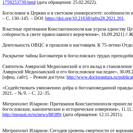
1759253739.html
(дата обращения: 25.02.2022).
Богословие в Церкви и в светском университете: особенности и
– С. 130–145. – DOI:
https://doi.org/10.21638/spbu28.2021.201
.
Властные притязания Константинополя как угроза единству Ц
соборность в свете православного вероучения», 16.09.2021] // 
Деятельность ОВЦС в прошлом и настоящем. К 75-летию Отдела вн
Раскрытие тайны Богоматери в богословских трудах преподобного
Святитель Амвросий Медиоланский и его вклад в становление
Амвросий Медиоланский и его богословское наследие», 30.09.
[офиц. сайт]. – Режим доступа:
http://www.doctorantura.ru/publica
«Содействовать умножению добра и богозаповеданной правды»
2021. – № 9. – С. 22–35.
Митрополит Иларион: Притязания Константинополя принесли 
богословские, канонические и исторические измерения», 11.11.
http://mospat.ru/ru/news/88389/
(дата обращения: 12.11.2021).
Митрополит Иларион: Сегодня уровень смертности от коронавир