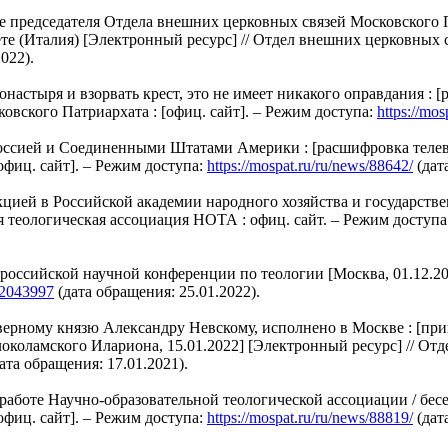
 председателя Отдела внешних церковных связей Московского 
е (Италия) [Электронный ресурс] // Отдел внешних церковных с
022).
настыря и взорвать крест, это не имеет никакого оправдания : 
овского Патриархата : [офиц. сайт]. – Режим доступа:
https://mos
ссией и Соединенными Штатами Америки : [расшифровка телевиз
фиц. сайт]. – Режим доступа:
https://mospat.ru/ru/news/88642/
(дат
ией в Российской академии народного хозяйства и государств
ая теологическая ассоциация НОТА : офиц. сайт. – Режим доступа
оссийской научной конференции по теологии [Москва, 01.12.202
112043997
(дата обращения: 25.01.2022).
ерному князю Александру Невскому, исполнено в Москве : [при
коламского Илариона, 15.01.2022] [Электронный ресурс] // Отд
ата обращения: 17.01.2021).
работе Научно-образовательной теологической ассоциации / бе
фиц. сайт]. – Режим доступа:
https://mospat.ru/ru/news/88819/
(дат