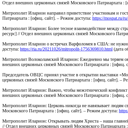
Отдел внешних церковных связей Московского Патриархата : [о
Митрополит Иларион направил приветствие участникам и гостя
Патриархата : [офиц. сайт]. – Режим доступа:
https://mospat.ru/r
Митрополит Иларион: Более тесное взаимодействие между стра
ресурс] // Отдел внешних церковных связей Московского Патриа
Митрополит Иларион о встречах Варфоломея в США: не нужно об
доступа:
https://ria.ru/20211026/mitropolit-1756369810.html
(дата о
Митрополит Волоколамский Иларион: Ежедневно мы теряем окол
внешних церковных связей Московского Патриархата : [офиц. с
Председатель ОВЦС принял участие в открытии выставки «Моск
церковных связей Московского Патриархата : [офиц. сайт]. – Р
Митрополит Иларион: Важно, чтобы межэтнический конфликт не
внешних церковных связей Московского Патриархата : [офиц. с
Митрополит Иларион: Церковь никогда не навязывает людям св
Московского Патриархата : [офиц. сайт]. – Режим доступа:
http
Митрополит Иларион: Открывать людям Христа – наша главнейшая 
// Отдел внешних церковных связей Московского Патриархата : 