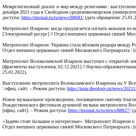
Межрелигиозный диалог и мир между религиями : выступление
декабря 2021 года в Свободном средиземноморском университет
доступа:
https://mospat.ru/ru/news/88681/
(дата обращения: 25.01.2
Митрополит Иларион: когда предлагается изгнать монахов из мо
[Электронный ресурс] // Отдел внешних церковных связей Моск
Митрополит Иларион: Украина стала яблоком раздора между Ро
Отдел внешних церковных связей Московского Патриархата : [о
Митрополит Волоколамский Иларион выступил с открытой лекц
[фрагменты выступления, 02.12.2021] // Научно-образовательн
25.01.2022).
Выступление митрополита Волоколамского Илариона на V Всер
: офиц. сайт. – Режим доступа:
https://nota-theology.ru/news/202
Новое музыкальное произведение, посвященное святому благов
Рождественского фестиваля духовной музыки митрополита Воло
[офиц. сайт]. – Режим доступа:
https://mospat.ru/ru/news/88827/
(д
«Задачи стоят большие и интересные». Митрополит Иларион о 
Отдел внешних церковных связей Московского Патриархата : [о