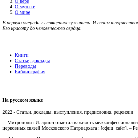
О вере
О музыке
О мире
В первую очередь я - священнослужитель. И своим творчеством
Его красоту до человеческого сердца.
Книги
Статьи, доклады
Переводы
Библиография
На русском языке
2022 - Статьи, доклады, выступления, предисловия, рецензии
Митрополит Иларион отметил важность межконфессионального 
церковных связей Московского Патриархата : [офиц. сайт]. – Р