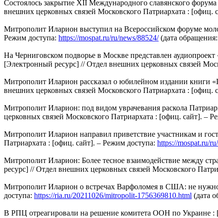
Состоялось закрытие XII Международного славянского форума и
внешних церковных связей Московского Патриархата : [офиц. с
Митрополит Иларион выступил на Всероссийском форуме молодых
Режим доступа:
https://mospat.ru/ru/news/88524/
(дата обращения: 
На Черниговском подворье в Москве представлен аудиопроект 
[Электронный ресурс] // Отдел внешних церковных связей Моск
Митрополит Иларион рассказал о юбилейном издании книги «Па
внешних церковных связей Московского Патриархата : [офиц. с
Митрополит Иларион: под видом уврачевания раскола Патриарх
церковных связей Московского Патриархата : [офиц. сайт]. – Р
Митрополит Иларион направил приветствие участникам и гостя
Патриархата : [офиц. сайт]. – Режим доступа:
https://mospat.ru/r
Митрополит Иларион: Более тесное взаимодействие между стра
ресурс] // Отдел внешних церковных связей Московского Патриа
Митрополит Иларион о встречах Варфоломея в США: не нужно об
доступа:
https://ria.ru/20211026/mitropolit-1756369810.html
(дата о
В РПЦ отреагировали на решение комитета ООН по Украине : [