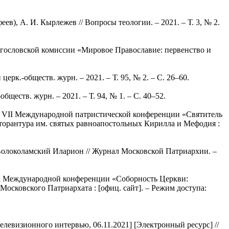
в), А. И. Кырлежев // Вопросы теологии. – 2021. – Т. 3, № 2.
огословской комиссии «Мировое Православие: первенство и
рк.-обществ. журн. – 2021. – Т. 95, № 2. – С. 26–60.
ществ. журн. – 2021. – Т. 94, № 1. – С. 40–52.
на VII Международной патристической конференции «Святитель
кторантура им. святых равноапостольных Кирилла и Мефодия :
Волоколамский Иларион // Журнал Московской Патриархии. –
на Международной конференции «Соборность Церкви:
Московского Патриархата : [офиц. сайт]. – Режим доступа:
левизионного интервью, 06.11.2021] [Электронный ресурс] //