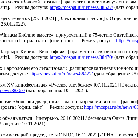
скусств «Золотой витязь» : [фрагмент приветствия участникам и
айт]. – Режим доступа:
https://mospat.ru/ru/news/88527/
(дата обращ
 теологов [25.11.2021] [Электронный ресурс] // Отдел внешних
25.01.2022).
«Читаем Библию вместе», приуроченный к 75-летию Святейшего 
овского Патриархата : [офиц. сайт]. – Режим доступа:
https://mos
триарх Кирилл. Биография» : [фрагмент телевизионного интервь
айт]. – Режим доступа:
https://mospat.ru/ru/news/88470/
(дата обращ
 Варфоломей его легализовал : [расшифровка телевизионного ин
ежим доступа:
https://mospat.ru/ru/news/88422/
(дата обращения: 25.
м ХV кинофестиваля «Русское зарубежье» [07.11.2021] [Электр
u/news/88367/
(дата обращения: 10.11.2021).
нами «Большой двадцатки» – давно назревший вопрос : [расшиф
рхата : [офиц. сайт]. – Режим доступа:
https://mospat.ru/ru/news/8
манываться : [интервью, 26.10.2021] / беседовала Ольга Липич
бращения: 10.11.2021).
комментарий председателя ОВЦС, 16.11.2021] // РИА Новости : [