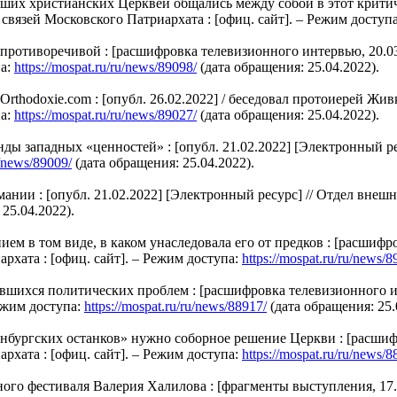
х христианских Церквей общались между собой в этот критиче
связей Московского Патриархата : [офиц. сайт]. – Режим доступ
тиворечивой : [расшифровка телевизионного интервью, 20.03.
па:
https://mospat.ru/ru/news/89098/
(дата обращения: 25.04.2022).
odoxie.com : [опубл. 26.02.2022] / беседовал протоиерей Жив
па:
https://mospat.ru/ru/news/89027/
(дата обращения: 25.04.2022).
 западных «ценностей» : [опубл. 21.02.2022] [Электронный ре
u/news/89009/
(дата обращения: 25.04.2022).
и : [опубл. 21.02.2022] [Электронный ресурс] // Отдел внешни
25.04.2022).
в том виде, в каком унаследовала его от предков : [расшифро
рхата : [офиц. сайт]. – Режим доступа:
https://mospat.ru/ru/news/8
ихся политических проблем : [расшифровка телевизионного инт
ежим доступа:
https://mospat.ru/ru/news/88917/
(дата обращения: 25.
ургских останков» нужно соборное решение Церкви : [расшифр
рхата : [офиц. сайт]. – Режим доступа:
https://mospat.ru/ru/news/8
 фестиваля Валерия Халилова : [фрагменты выступления, 17.0