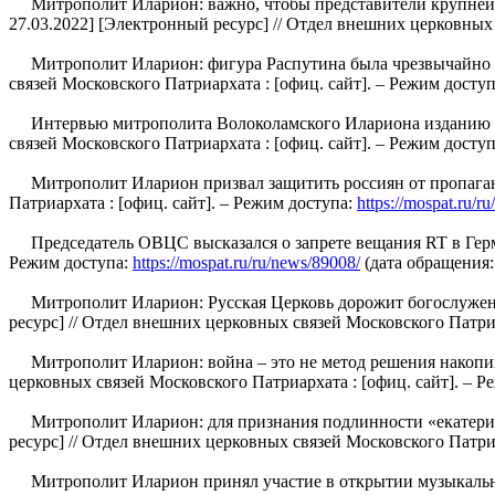
Митрополит Иларион: важно, чтобы представители крупнейши
27.03.2022] [Электронный ресурс] // Отдел внешних церковных 
Митрополит Иларион: фигура Распутина была чрезвычайно про
связей Московского Патриархата : [офиц. сайт]. – Режим досту
Интервью митрополита Волоколамского Илариона изданию Orth
связей Московского Патриархата : [офиц. сайт]. – Режим досту
Митрополит Иларион призвал защитить россиян от пропаганды
Патриархата : [офиц. сайт]. – Режим доступа:
https://mospat.ru/r
Председатель ОВЦС высказался о запрете вещания RT в Германи
Режим доступа:
https://mospat.ru/ru/news/89008/
(дата обращения: 
Митрополит Иларион: Русская Церковь дорожит богослужением 
ресурс] // Отдел внешних церковных связей Московского Патриа
Митрополит Иларион: война – это не метод решения накопивш
церковных связей Московского Патриархата : [офиц. сайт]. – Р
Митрополит Иларион: для признания подлинности «екатеринб
ресурс] // Отдел внешних церковных связей Московского Патриа
Митрополит Иларион принял участие в открытии музыкального