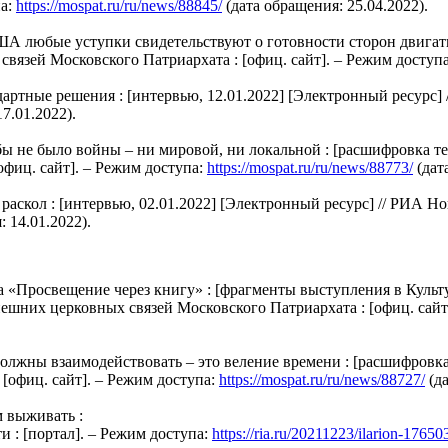
па:
https://mospat.ru/ru/news/88845/
(дата обращения: 25.04.2022).
любые уступки свидетельствуют о готовности сторон двигатьс
связей Московского Патриархата : [офиц. сайт]. – Режим доступ
ые решения : [интервью, 12.01.2022] [Электронный ресурс] //
7.01.2022).
 не было войны – ни мировой, ни локальной : [расшифровка тел
фиц. сайт]. – Режим доступа:
https://mospat.ru/ru/news/88773/
(дат
ол : [интервью, 02.01.2022] [Электронный ресурс] // РИА Ново
 14.01.2022).
 «Просвещение через книгу» : [фрагменты выступления в Культ
внешних церковных связей Московского Патриархата : [офиц. сайт
жны взаимодействовать – это веление времени : [расшифровка 
[офиц. сайт]. – Режим доступа:
https://mospat.ru/ru/news/88727/
(да
м выживать :
и : [портал]. – Режим доступа:
https://ria.ru/20211223/ilarion-1765