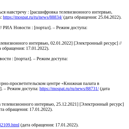
я навстречу : [расшифровка телевизионного интервью,
а:
https://mospat.ru/ru/news/88834/
(дата обращения: 25.04.2022).
 РИА Новости : [портал]. – Режим доступа:
евизионного интервью, 02.01.2022] [Электронный ресурс] //
а обращения: 17.01.2022).
сти : [портал]. – Режим доступа:
урно-просветительском центре «Книжная палата в
]. – Режим доступа:
https://mospat.ru/ru/news/88731/
(дата
телевизионного интервью, 25.12.2021] [Электронный ресурс]
та обращения: 17.01.2022).
032109.html
(дата обращения: 17.01.2022).