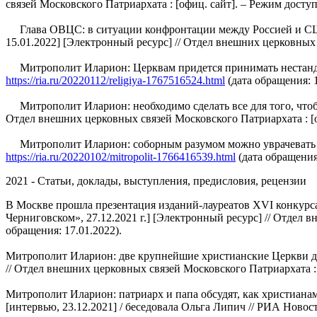
связей Московского Патриархата : [офиц. сайт]. – Режим досту
Глава ОВЦС: в ситуации конфронтации между Россией и США 
15.01.2022] [Электронный ресурс] // Отдел внешних церковных 
Митрополит Иларион: Церквам придется принимать нестандартн
https://ria.ru/20220112/religiya-1767516524.html
(дата обращения: 1
Митрополит Иларион: необходимо сделать все для того, чтобы
Отдел внешних церковных связей Московского Патриархата : [о
Митрополит Иларион: соборным разумом можно уврачевать раск
https://ria.ru/20220102/mitropolit-1766416539.html
(дата обращения:
2021 - Статьи, доклады, выступления, предисловия, рецензии
В Москве прошла презентация изданий-лауреатов XVI конкурса
Черниговском», 27.12.2021 г.] [Электронный ресурс] // Отдел 
обращения: 17.01.2022).
Митрополит Иларион: две крупнейшие христианские Церкви дол
// Отдел внешних церковных связей Московского Патриархата : 
Митрополит Иларион: патриарх и папа обсудят, как христиана
[интервью, 23.12.2021] / беседовала Ольга Липич // РИА Новост