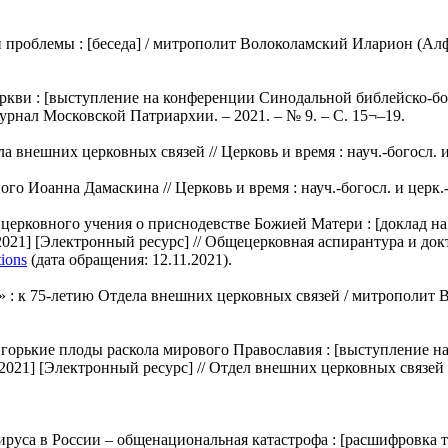
 проблемы : [беседа] / митрополит Волоколамский Иларион (Алфее
еркви : [выступление на конференции Синодальной библейско-б
Журнал Московской Патриархии. – 2021. – № 9. – С. 15¬–19.
ешних церковных связей // Церковь и время : науч.-богосл. и це
 Иоанна Дамаскина // Церковь и время : науч.-богосл. и церк.-об
 церковного учения о приснодевстве Божией Матери : [доклад 
2021] [Электронный ресурс] // Общецерковная аспирантура и до
tions
(дата обращения: 12.11.2021).
 : к 75-летию Отдела внешних церковных связей / митрополит 
горькие плоды раскола мирового Православия : [выступление 
2021] [Электронный ресурс] // Отдел внешних церковных связей 
уса в России – общенациональная катастрофа : [расшифровка те